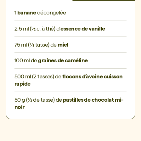
1
banane
décongelée
2,5 ml (½ c. à thé) d’
essence de vanille
75 ml (⅓ tasse) de
miel
100 ml de
graines de caméline
500 ml (2 tasses) de
flocons d’avoine cuisson
rapide
50 g (⅓ de tasse) de
pastilles de chocolat mi-
noir