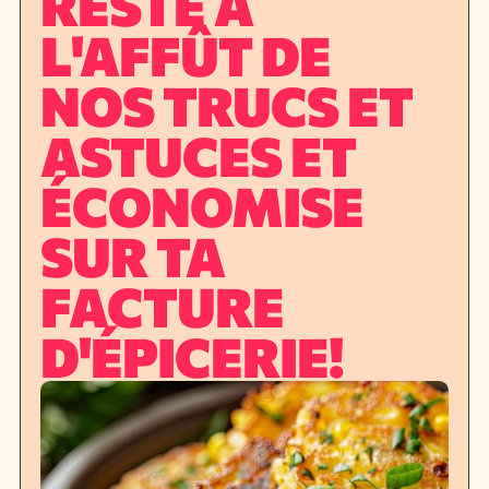
RESTE À
L'AFFÛT DE
NOS TRUCS ET
ASTUCES ET
ÉCONOMISE
SUR TA
FACTURE
D'ÉPICERIE!