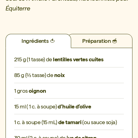
Équiterre
Ingrédients 🍅
Préparation 🥣
215 g (1 tasse) de
lentilles vertes cuites
85 g (⅔ tasse) de
noix
1 gros
oignon
15 ml ( 1 c. à soupe)
d’huile d’olive
1 c. à soupe (15 mL)
de tamari
(ou sauce soja)
30 ml (2 c. à soupe) de
jus de citron