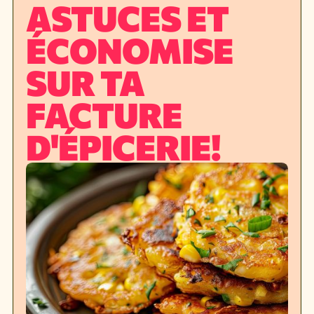
ASTUCES ET
ÉCONOMISE
SUR TA
FACTURE
D'ÉPICERIE!