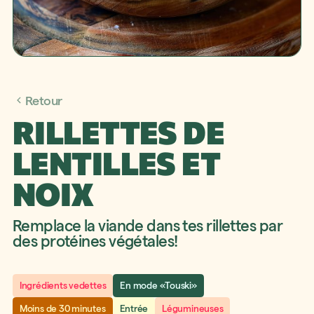
Retour
RILLETTES DE
LENTILLES ET
NOIX
Remplace la viande dans tes rillettes par
des protéines végétales!
Ingrédients vedettes
En mode «Touski»
Moins de 30 minutes
Entrée
Légumineuses