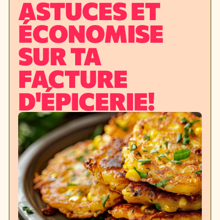
ASTUCES ET
ÉCONOMISE
SUR TA
FACTURE
D'ÉPICERIE!