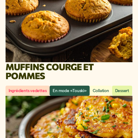
MUFFINS COURGE ET
POMMES
Ingrédients vedettes
En mode «Touski»
Collation
Dessert