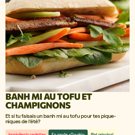
BANH MI AU TOFU ET
CHAMPIGNONS
Et si tu faisais un banh mi au tofu pour tes pique-
niques de l'été?
Ingrédients vedettes
En mode «Touski»
Plat principal