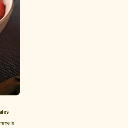
ales
omme le