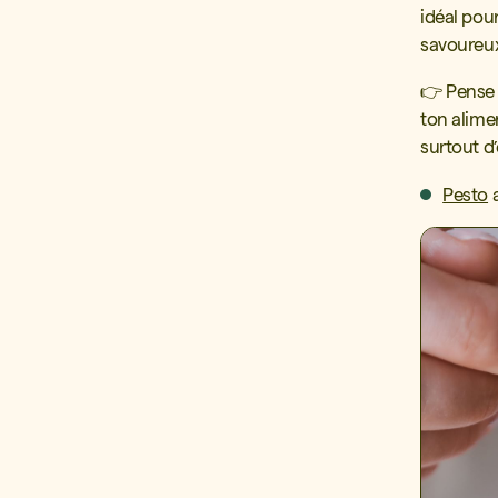
idéal pou
savoureux 
👉 Pense 
ton alimen
surtout d
Pesto
a