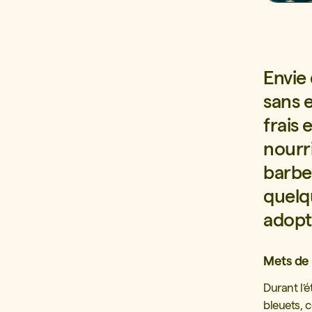
Envie
sans 
frais
nourri
barbe
quelq
adopte
Mets de 
Durant l’é
bleuets, 