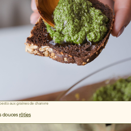
pesto aux graines de chanvre
s douces
rôties