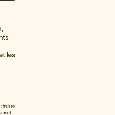
n,
nts
et les
 fraises,
moment