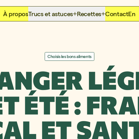
À propos
Trucs et astuces
Recettes
Contact
En
Choisis les bons aliments
ANGER LÉG
T ÉTÉ : FRA
AL ET SANT