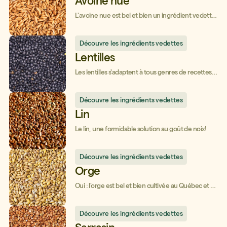
Avoine nue
L'avoine nue est bel et bien un ingrédient vedette
du Québec!
Découvre les ingrédients vedettes
Lentilles
Les lentilles s'adaptent à tous genres de recettes :
les tester, c'est les adopter!
Découvre les ingrédients vedettes
Lin
Le lin, une formidable solution au goût de noix!
Découvre les ingrédients vedettes
Orge
Oui : l'orge est bel et bien cultivée au Québec et a
beaucoup de bienfaits!
Découvre les ingrédients vedettes