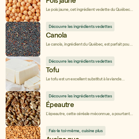
Pois jaune
Le pois jaune, cet ingrédient vedette du Québec
pour tes plus belles recettes!
Découvre les ingrédients vedettes
Canola
Le canola, ingrédient du Québec, est parfait pour
tes recettes chaudes et froides!
Découvre les ingrédients vedettes
Tofu
Le tofu est un excellent substitut à la viande
et rendra tes plats onctueux!
Découvre les ingrédients vedettes
Épeautre
L'épeautre, cette céréale méconnue, a pourtant
beaucoup de bienfaits!
Fais-le toi-même, cuisine plus