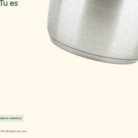
Tu es
édients vedettes
ante oléagineuse, est
e!