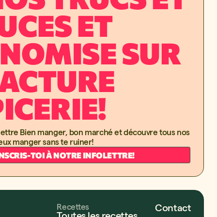
UCES ET
NOMISE SUR
FACTURE
PICERIE!
nfolettre Bien manger, bon marché et découvre tous nos
eux manger sans te ruiner!
INSCRIS-TOI À NOTRE INFOLETTRE!
Recettes
Contact
Toutes les recettes