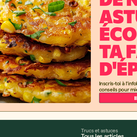
AST
ÉCO
TA 
D'É
Inscris-toi à l'i
conseils pour mi
Trucs et astuces
Tous les articles