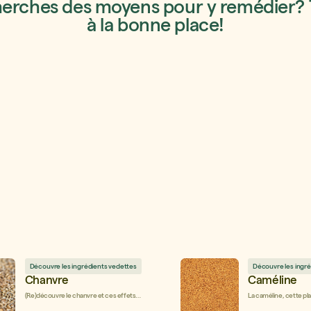
herches des moyens pour y remédier? 
à la bonne place!
Découvre les ingrédients vedettes
Découvre les ingr
Chanvre
Caméline
(Re)découvre le chanvre et ces effets
La caméline, cette pl
bénéfiques pour ta santé!
succulente en cuisin