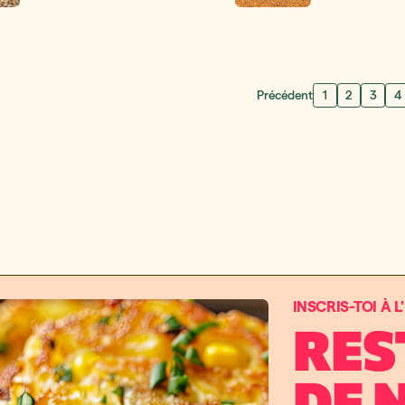
Précédent
1
2
3
4
INSCRIS-TOI À 
RES
DE 