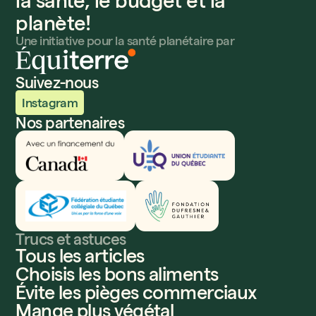
la santé, le budget et la
planète!
Une initiative pour la santé planétaire par
Suivez-nous
Instagram
Nos partenaires
Innovation, Sciences et Développement économique
Union étudiante du Québec
Fédération étudiante collégiale du Québec
Fondation Dufresne et Gauthier
Trucs et astuces
Tous les articles
Choisis les bons aliments
Évite les pièges commerciaux
Mange plus végétal