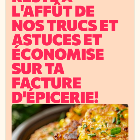
L'AFFÛT DE
NOS TRUCS ET
ASTUCES ET
ÉCONOMISE
SUR TA
FACTURE
D'ÉPICERIE!