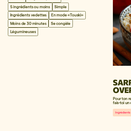
5 ingrédients ou moins
Simple
Ingrédients vedettes
En mode «Touski»
Moins de 30 minutes
Se congèle
Légumineuses
SARRAS
OVE
»
Pour ton r
fais-toi un
Ingrédients