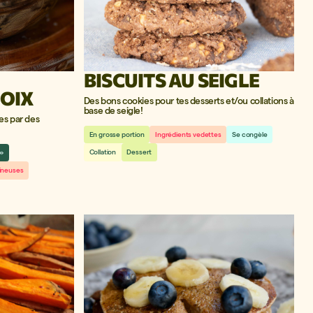
BISCUITS AU SEIGLE
NOIX
Des bons cookies pour tes desserts et/ou collations à
base de seigle!
tes par des
En grosse portion
Ingrédients vedettes
Se congèle
Collation
Dessert
i»
ineuses