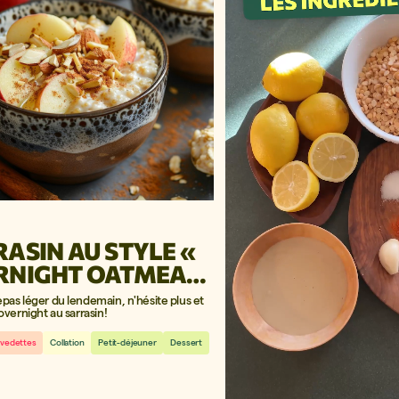
IN AU STYLE «
RNIGHT OATMEAL
epas léger du lendemain, n'hésite plus et
 overnight au sarrasin!
 vedettes
Collation
Petit-déjeuner
Dessert