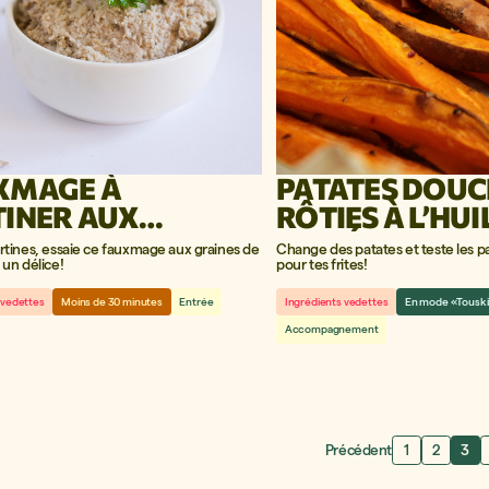
XMAGE À
PATATES DOUC
TINER AUX
RÔTIES À L’HUI
NES DE
CAMÉLINE
artines, essaie ce fauxmage aux graines de
Change des patates et teste les p
RNESOL
 un délice!
pour tes frites!
 vedettes
Moins de 30 minutes
Entrée
Ingrédients vedettes
En mode «Tousk
Accompagnement
Précédent
1
2
3