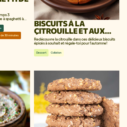
emps 3
 à spaghetti à
BISCUITS À LA
CITROUILLE ET AUX
i»
ÉPICES
 de 30 minutes
Redécouvre la citrouille dans ces délicieux biscuits
épicés à souhait et régale-toi pour l'automne!
Dessert
Collation