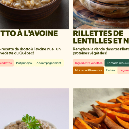
TTO À L'AVOINE
RILLETTES DE
LENTILLES ET 
recette de risotto à l'avoine nue : un
Remplace la viande dans tes rillet
t vedette du Québec!
protéines végétales!
 vedettes
Plat principal
Accompagnement
Ingrédients vedettes
En mode «Tousk
Moins de 30 minutes
Entrée
Légum