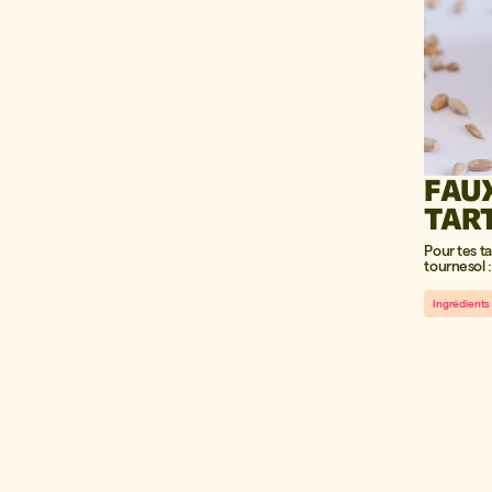
FAU
TAR
GRAI
Pour tes t
TOU
tournesol :
Ingrédients