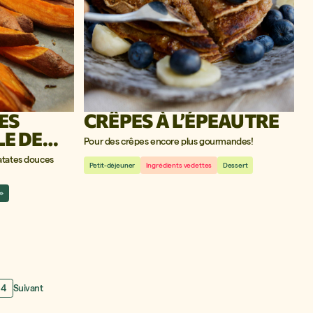
ES
CRÊPES À L’ÉPEAUTRE
LE DE
Pour des crêpes encore plus gourmandes!
atates douces
Petit-déjeuner
Ingrédients vedettes
Dessert
i»
4
Suivant