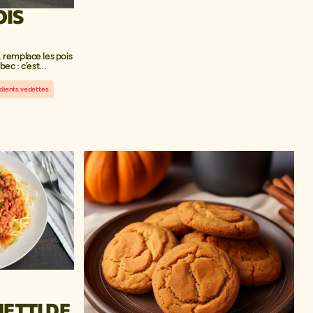
OIS
 remplace les pois
bec : c’est
dients vedettes
ETTI DE