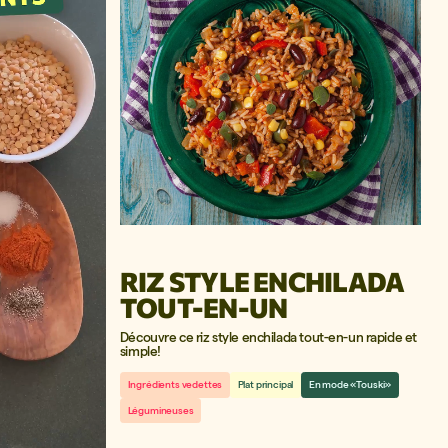
RIZ STYLE ENCHILADA
TOUT-EN-UN
Découvre ce riz style enchilada tout-en-un rapide et
simple!
Ingrédients vedettes
Plat principal
En mode «Touski»
Légumineuses