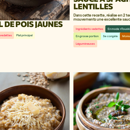
LENTILLES
Dans cette recette, réalise en 2 t
mouvements une excellente sauce
 DE POIS JAUNES
base de lentilles!
Ingrédients vedettes
En mode «Tousk
 vedettes
Plat principal
En grosse portion
Se congèle
Moins
Légumineuses