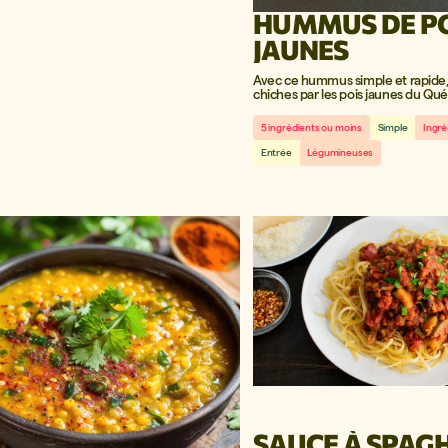
HUMMUS DE P
JAUNES
Avec ce hummus simple et rapide,
chiches par les pois jaunes du Qué
délicieux!
5 ingrédients ou moins
Simple
Ingré
Entrée
Légumineuses
SAUCE À SPAGH