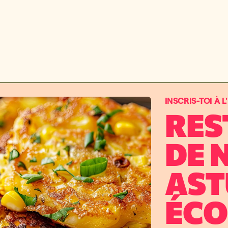
INSCRIS-TOI À 
RES
DE 
AST
ÉCO